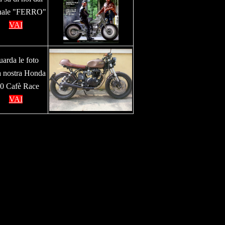
rnale "FERRO"
VAI
arda le foto
a nostra Honda
0 Cafè Race
VAI