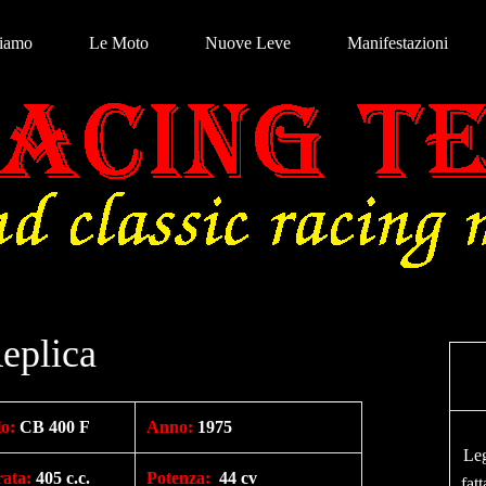
Siamo
Le Moto
Nuove Leve
Manifestazioni
eplica
o:
CB 400 F
Anno:
1975
Leg
rata
:
405 c.c.
Potenza
:
44 cv
fatt