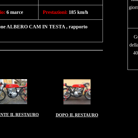
gio
io
:
6 marce
Prestazioni
:
185 km/h
buzione ALBERO CAM IN TESTA , rapporto
Gu
dell
40
NTE IL RESTAURO
DOPO IL RESTAURO