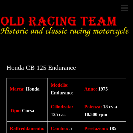
Honda CB 125 Endurance
Modello:
Marca:
Honda
Anno:
1975
Endurance
Cilindrata
:
Potenza
:
18 cv a
Tipo
:
Corsa
125 c.c.
10.500 rpm
Raffreddamento
:
Cambio
:
5
Prestazioni
:
185