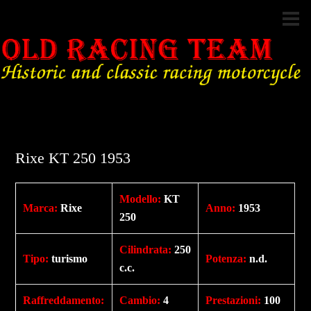
Rixe KT 250 1953
Modello:
KT
Marca:
Rixe
Anno:
1953
250
Cilindrata
:
250
Tipo
:
turismo
Potenza
:
n.d.
c.c.
Raffreddamento
:
Cambio
:
4
Prestazioni
:
100