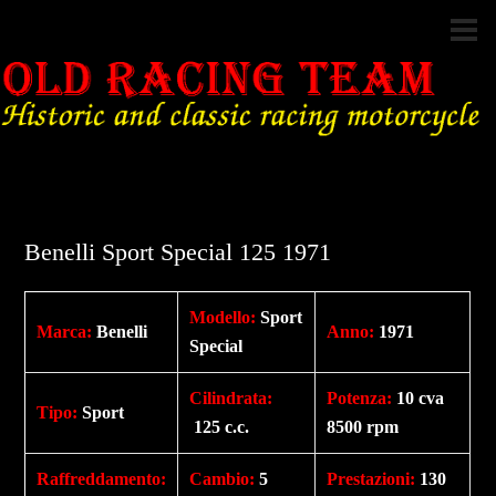
Benelli Sport Special 125 1971
Modello:
Sport
Marca:
Benelli
Anno:
1971
Special
Cilindrata
:
Potenza
:
10 cva
Tipo
:
Sport
125 c.c.
8500 rpm
Raffreddamento
:
Cambio
:
5
Prestazioni
:
130