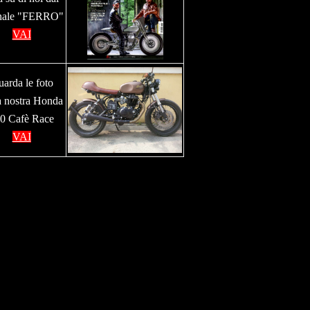
rnale "FERRO"
VAI
arda le foto
a nostra Honda
0 Cafè Race
VAI