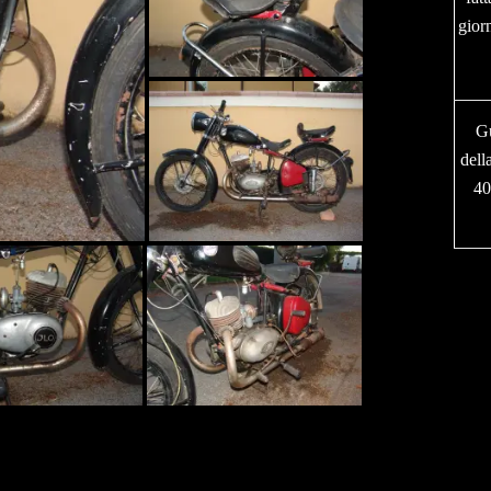
gio
Gu
dell
40